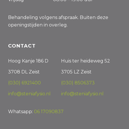
Behandeling volgens afspraak. Buiten deze
openingstijden in overleg.
CONTACT
Hoog Kanje 186 D
Huis ter heideweg 52
3708 DL Zeist
3705 LZ Zeist
(030) 6921400
(030) 8506373
info@steniafysio.nl
info@steniafysio.nl
Whatsapp:
06 17090837