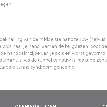
wegen.
beknelling van de middelste handzenuw (nervus 
e pols naar je hand. Samen de buigpezen loopt d
an de handpalmzijde van je pols en wordt gevormd
duimmuis. Als de tunnel te nauw is, raakt de zenu
 carpale-tunnelsyndroom genoemd.
OPENINGSTIJDEN
C