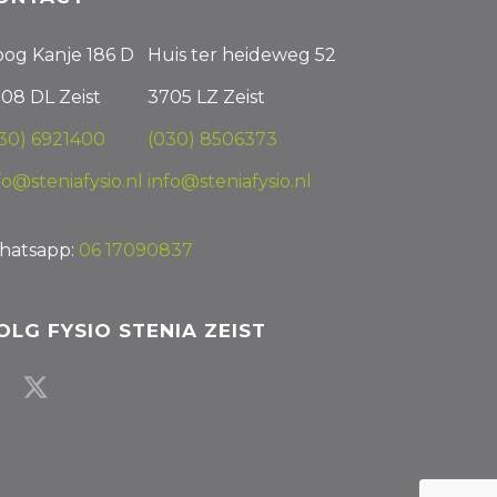
og Kanje 186 D
Huis ter heideweg 52
08 DL Zeist
3705 LZ Zeist
30) 6921400
(030) 8506373
fo@steniafysio.nl
info@steniafysio.nl
hatsapp:
06 17090837
OLG FYSIO STENIA ZEIST