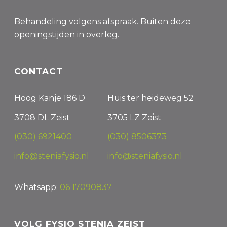
Behandeling volgens afspraak. Buiten deze
openingstijden in overleg.
CONTACT
Hoog Kanje 186 D
Huis ter heideweg 52
3708 DL Zeist
3705 LZ Zeist
(030) 6921400
(030) 8506373
info@steniafysio.nl
info@steniafysio.nl
Whatsapp:
06 17090837
VOLG FYSIO STENIA ZEIST